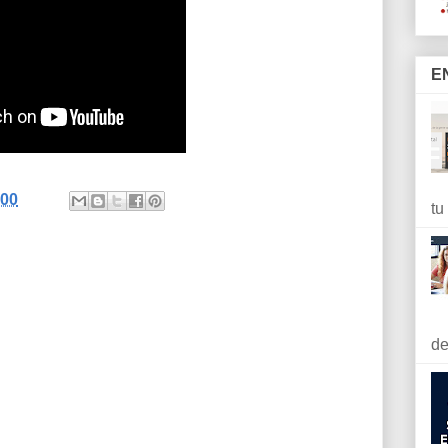
E
:00
tu
de