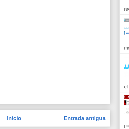
re
me
el
Inicio
Entrada antigua
po