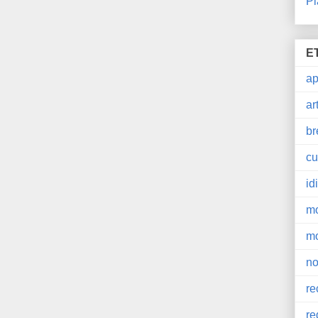
Pl
E
a
ar
br
cu
id
m
m
no
re
re