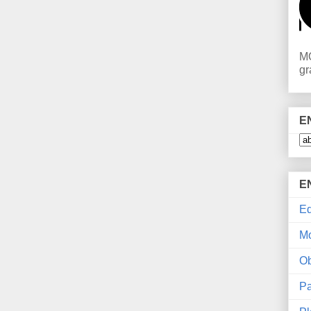
MO
gr
E
E
Ed
M
Ob
Pa