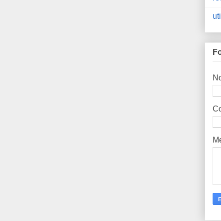
ut
Fo
N
Co
M