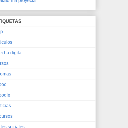
ataforma proyecta
TIQUETAS
pp
ticulos
echa digital
rsos
iomas
ooc
oodle
ticias
cursos
des sociales