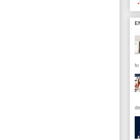
E
tu
de