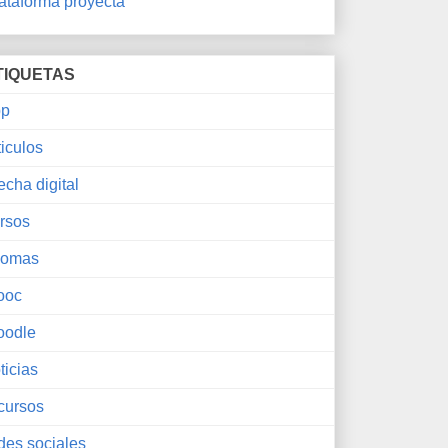
ataforma proyecta
TIQUETAS
pp
ticulos
echa digital
rsos
iomas
ooc
oodle
ticias
cursos
des sociales