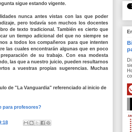
egunta sigue estando vigente.
lidades nunca antes vistas con las que poder
ndizaje, pero todavía son muchos los docentes
bro de texto tradicional. También es cierto que
En
icar un tiempo adicional del que no siempre se
mos a todos los compañeros para que intenten
B
tre las cuales encontrarán algunas que en poco
p
 preparación de su trabajo. Con esa modesta
Di
o, las que a nuestro juicio, pueden resultarnos
si
ertos a vuestras propias sugerencias. Muchas
Ho
co
culo de "La Vanguardia" referenciado al inicio de
e para profesores?
9:18