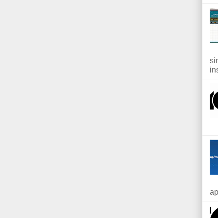
si
in
ap