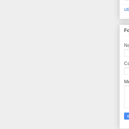
ut
Fo
N
Co
M