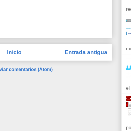
re
me
Inicio
Entrada antigua
viar comentarios (Atom)
el
po