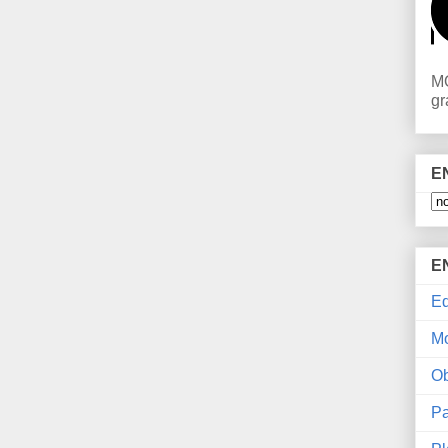
MO
gr
E
E
Ed
M
Ob
Pa