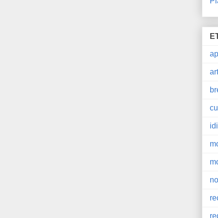
Pl
E
a
ar
br
cu
id
m
m
no
re
re